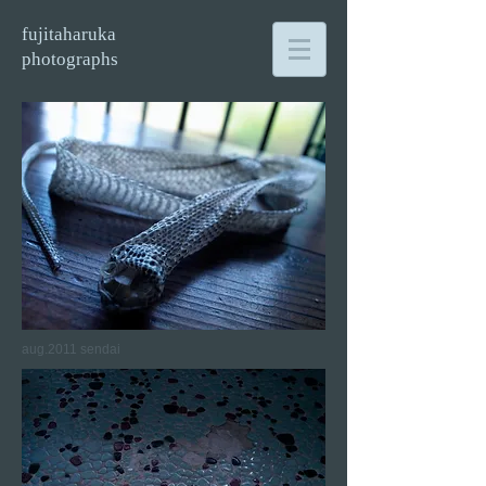
​​​​ fujitaharuka
​photograph​s
aug.2011 sendai